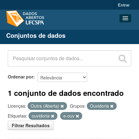
Entrar
Conjuntos de dados
Conjuntos de dados
Organizações
Grupos
Sobre
Ordenar por
1 conjunto de dados encontrado
Licenças:
Outra (Aberta)
Grupos:
Ouvidoria
Etiquetas:
ouvidoria
e-ouv
Filtrar Resultados