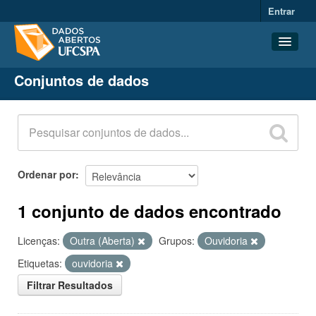
Entrar
Conjuntos de dados
Conjuntos de dados
Organizações
Grupos
Sobre
Ordenar por
1 conjunto de dados encontrado
Licenças:
Outra (Aberta)
Grupos:
Ouvidoria
Etiquetas:
ouvidoria
Filtrar Resultados