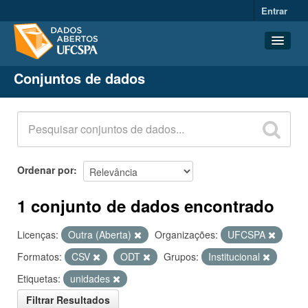
Entrar
Conjuntos de dados
Conjuntos de dados
Organizações
Grupos
Sobre
Ordenar por
1 conjunto de dados encontrado
Licenças:
Outra (Aberta)
Organizações:
UFCSPA
Formatos:
CSV
ODT
Grupos:
Institucional
Etiquetas:
unidades
Filtrar Resultados