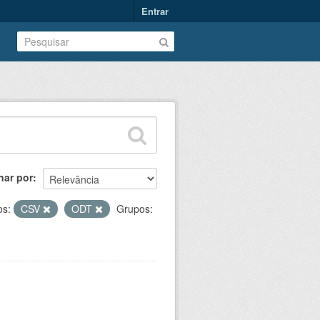
Entrar
nar por
os:
CSV
ODT
Grupos: