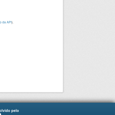
o da API
).
lvido pelo