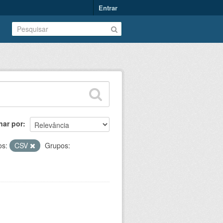
Entrar
nar por
os:
CSV
Grupos: