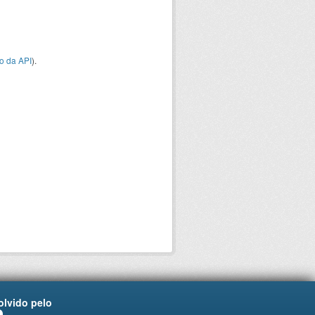
o da API
).
lvido pelo