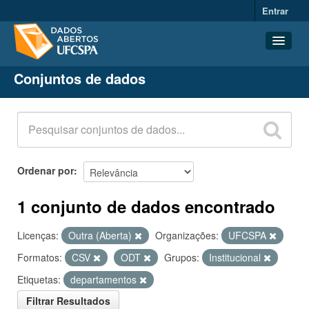
Entrar
Conjuntos de dados
Conjuntos de dados
Organizações
Grupos
Sobre
Ordenar por
1 conjunto de dados encontrado
Licenças:
Outra (Aberta)
Organizações:
UFCSPA
Formatos:
CSV
ODT
Grupos:
Institucional
Etiquetas:
departamentos
Filtrar Resultados