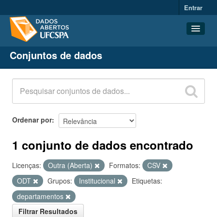
Entrar
Conjuntos de dados
Conjuntos de dados
Organizações
Grupos
Sobre
Ordenar por
1 conjunto de dados encontrado
Licenças:
Outra (Aberta)
Formatos:
CSV
ODT
Grupos:
Institucional
Etiquetas:
departamentos
Filtrar Resultados