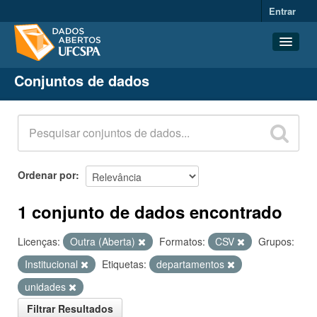
Entrar
Conjuntos de dados
Conjuntos de dados
Organizações
Grupos
Sobre
Ordenar por
1 conjunto de dados encontrado
Licenças:
Outra (Aberta)
Formatos:
CSV
Grupos:
Institucional
Etiquetas:
departamentos
unidades
Filtrar Resultados