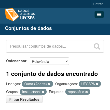
Entrar
Conjuntos de dados
Conjuntos de dados
Organizações
Grupos
Sobre
Ordenar por
1 conjunto de dados encontrado
Licenças:
Outra (Aberta)
Organizações:
UFCSPA
Grupos:
Institucional
Etiquetas:
repositório
Filtrar Resultados