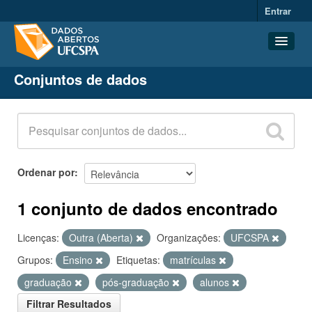
Entrar
Conjuntos de dados
Conjuntos de dados
Organizações
Grupos
Sobre
Ordenar por
1 conjunto de dados encontrado
Licenças:
Outra (Aberta)
Organizações:
UFCSPA
Grupos:
Ensino
Etiquetas:
matrículas
graduação
pós-graduação
alunos
Filtrar Resultados