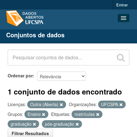
Entrar
Conjuntos de dados
Conjuntos de dados
Organizações
Grupos
Sobre
Ordenar por
1 conjunto de dados encontrado
Licenças:
Outra (Aberta)
Organizações:
UFCSPA
Grupos:
Ensino
Etiquetas:
matrículas
graduação
pós-graduação
Filtrar Resultados