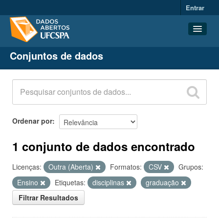
Entrar
Conjuntos de dados
Conjuntos de dados
Organizações
Grupos
Sobre
Ordenar por
1 conjunto de dados encontrado
Licenças:
Outra (Aberta)
Formatos:
CSV
Grupos:
Ensino
Etiquetas:
disciplinas
graduação
Filtrar Resultados