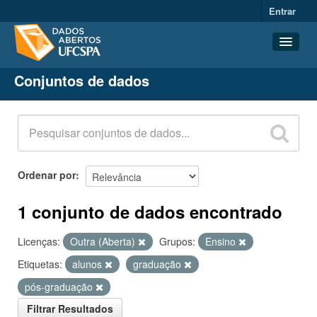
Entrar
Conjuntos de dados
Conjuntos de dados
Organizações
Grupos
Sobre
Ordenar por
1 conjunto de dados encontrado
Licenças:
Outra (Aberta)
Grupos:
Ensino
Etiquetas:
alunos
graduação
pós-graduação
Filtrar Resultados