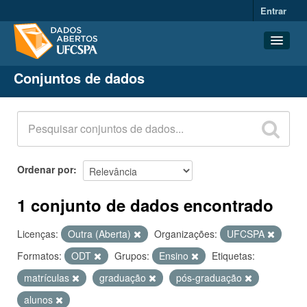
Entrar
Conjuntos de dados
Conjuntos de dados
Organizações
Grupos
Sobre
Ordenar por
1 conjunto de dados encontrado
Licenças:
Outra (Aberta)
Organizações:
UFCSPA
Formatos:
ODT
Grupos:
Ensino
Etiquetas:
matrículas
graduação
pós-graduação
alunos