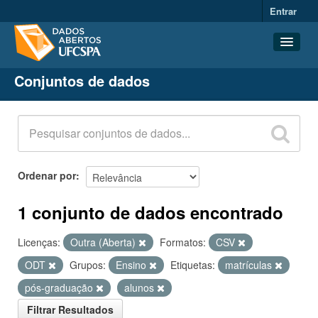
Entrar
Conjuntos de dados
Conjuntos de dados
Organizações
Grupos
Sobre
Ordenar por
1 conjunto de dados encontrado
Licenças:
Outra (Aberta)
Formatos:
CSV
ODT
Grupos:
Ensino
Etiquetas:
matrículas
pós-graduação
alunos
Filtrar Resultados