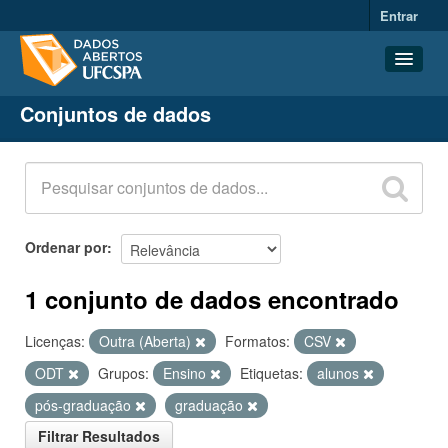
Entrar
Conjuntos de dados
Conjuntos de dados
Organizações
Grupos
Sobre
Ordenar por
1 conjunto de dados encontrado
Licenças:
Outra (Aberta)
Formatos:
CSV
ODT
Grupos:
Ensino
Etiquetas:
alunos
pós-graduação
graduação
Filtrar Resultados