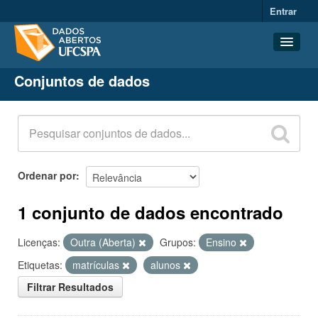
Entrar
Conjuntos de dados
Conjuntos de dados
Organizações
Grupos
Sobre
Ordenar por
1 conjunto de dados encontrado
Licenças:
Outra (Aberta)
Grupos:
Ensino
Etiquetas:
matrículas
alunos
Filtrar Resultados