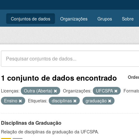
Conjuntos de dados
Organizações
Grupos
Sobre
1 conjunto de dados encontrado
Orde
Licenças:
Outra (Aberta)
Organizações:
UFCSPA
Format
Ensino
Etiquetas:
disciplinas
graduação
Disciplinas da Graduação
Relação de disciplinas da graduação da UFCSPA.