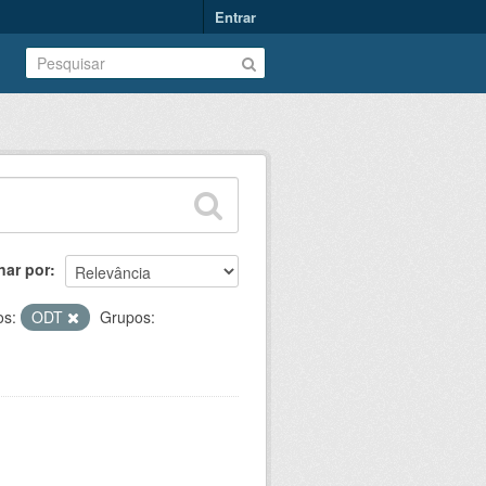
Entrar
nar por
os:
ODT
Grupos: