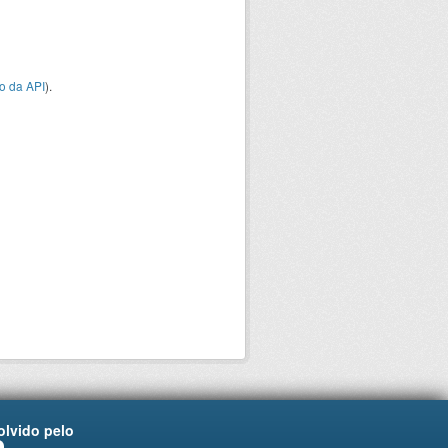
o da API
).
lvido pelo