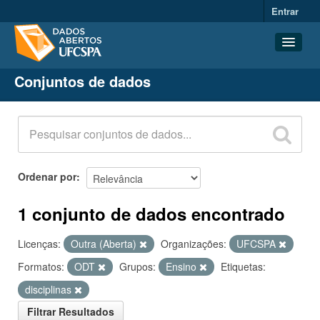
Entrar
Conjuntos de dados
Conjuntos de dados
Organizações
Grupos
Sobre
Ordenar por
1 conjunto de dados encontrado
Licenças:
Outra (Aberta)
Organizações:
UFCSPA
Formatos:
ODT
Grupos:
Ensino
Etiquetas:
disciplinas
Filtrar Resultados