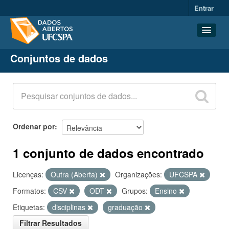
Entrar
Conjuntos de dados
Conjuntos de dados
Organizações
Grupos
Sobre
Ordenar por
1 conjunto de dados encontrado
Licenças:
Outra (Aberta)
Organizações:
UFCSPA
Formatos:
CSV
ODT
Grupos:
Ensino
Etiquetas:
disciplinas
graduação
Filtrar Resultados