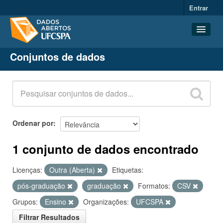
Entrar
Conjuntos de dados
Conjuntos de dados
Organizações
Grupos
Sobre
Ordenar por
1 conjunto de dados encontrado
Licenças:
Outra (Aberta)
Etiquetas:
pós-graduação
graduação
Formatos:
CSV
Grupos:
Ensino
Organizações:
UFCSPA
Filtrar Resultados