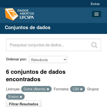
Entrar
Conjuntos de dados
Conjuntos de dados
Organizações
Grupos
Sobre
Ordenar por
6 conjuntos de dados
encontrados
Licenças:
Outra (Aberta)
Formatos:
CSV
Grupos:
Ensino
Filtrar Resultados