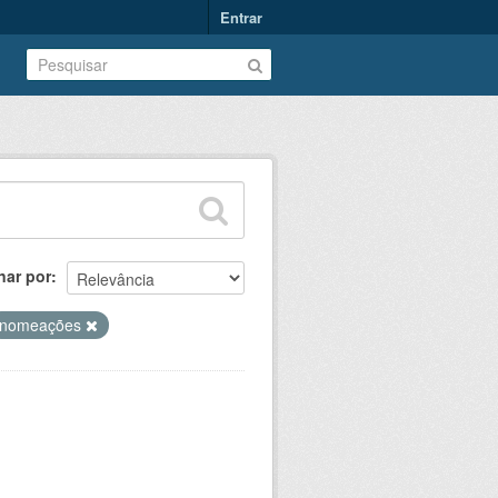
Entrar
nar por
nomeações