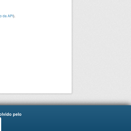
o da API
).
lvido pelo