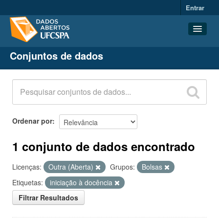
Entrar
Conjuntos de dados
Conjuntos de dados
Organizações
Grupos
Sobre
Ordenar por
1 conjunto de dados encontrado
Licenças:
Outra (Aberta)
Grupos:
Bolsas
Etiquetas:
iniciação à docência
Filtrar Resultados