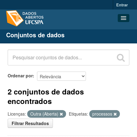
Entrar
Conjuntos de dados
Conjuntos de dados
Organizações
Grupos
Sobre
Ordenar por
2 conjuntos de dados
encontrados
Licenças:
Outra (Aberta)
Etiquetas:
processos
Filtrar Resultados