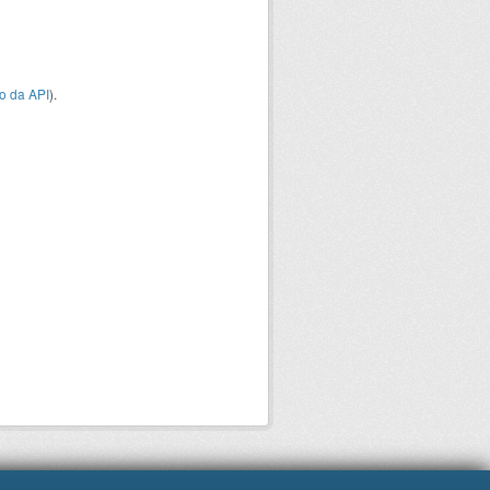
o da API
).