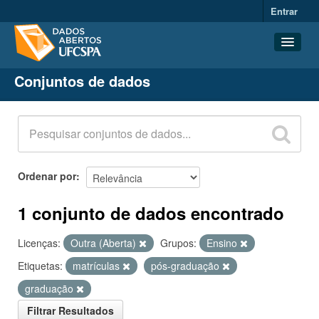
Entrar
Conjuntos de dados
Conjuntos de dados
Organizações
Grupos
Sobre
Ordenar por
1 conjunto de dados encontrado
Licenças:
Outra (Aberta)
Grupos:
Ensino
Etiquetas:
matrículas
pós-graduação
graduação
Filtrar Resultados