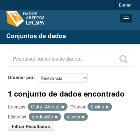
Entrar
Conjuntos de dados
Conjuntos de dados
Organizações
Grupos
Sobre
Ordenar por
1 conjunto de dados encontrado
Licenças:
Outra (Aberta)
Grupos:
Ensino
Etiquetas:
graduação
alunos
Filtrar Resultados