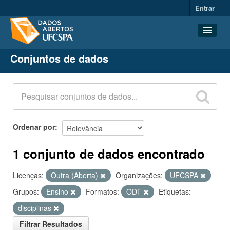
Entrar
Conjuntos de dados
Conjuntos de dados
Organizações
Grupos
Sobre
Ordenar por
1 conjunto de dados encontrado
Licenças:
Outra (Aberta)
Organizações:
UFCSPA
Grupos:
Ensino
Formatos:
ODT
Etiquetas:
disciplinas
Filtrar Resultados