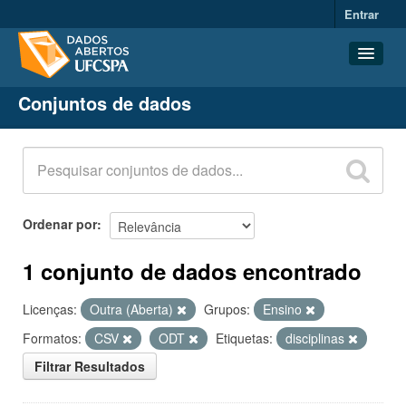
Entrar
Conjuntos de dados
Conjuntos de dados
Organizações
Grupos
Sobre
Ordenar por
1 conjunto de dados encontrado
Licenças:
Outra (Aberta)
Grupos:
Ensino
Formatos:
CSV
ODT
Etiquetas:
disciplinas
Filtrar Resultados