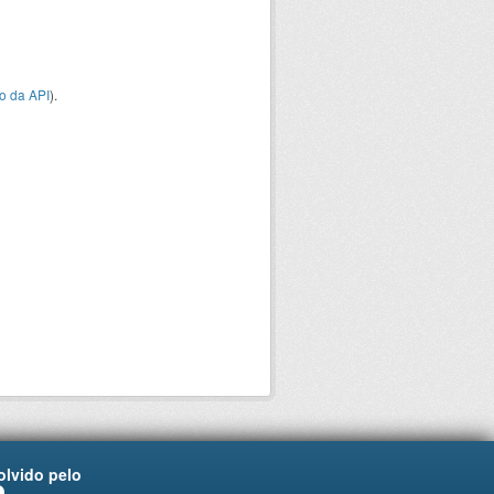
o da API
).
lvido pelo