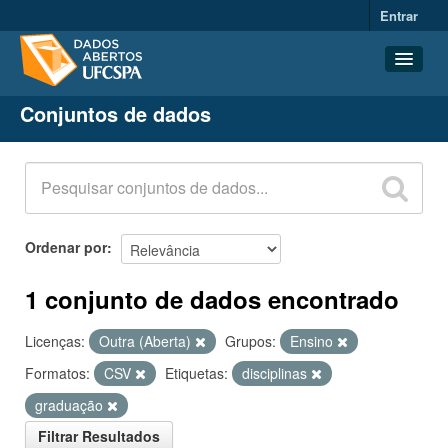
Entrar
Conjuntos de dados
Conjuntos de dados
Organizações
Grupos
Sobre
Ordenar por
1 conjunto de dados encontrado
Licenças:
Outra (Aberta)
Grupos:
Ensino
Formatos:
CSV
Etiquetas:
disciplinas
graduação
Filtrar Resultados