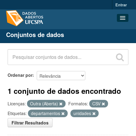
Entrar
Conjuntos de dados
Conjuntos de dados
Organizações
Grupos
Sobre
Ordenar por
1 conjunto de dados encontrado
Licenças:
Outra (Aberta)
Formatos:
CSV
Etiquetas:
departamentos
unidades
Filtrar Resultados