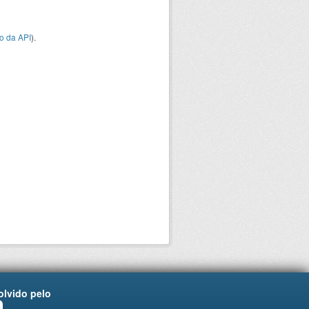
o da API
).
lvido pelo