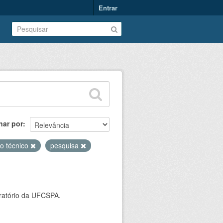
Entrar
nar por
io técnico
pesquisa
oratório da UFCSPA.