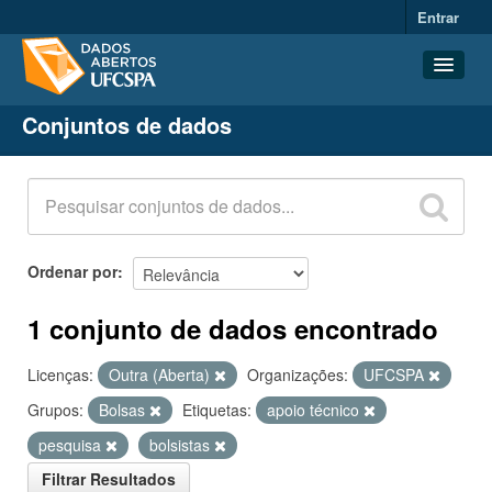
Entrar
Conjuntos de dados
Conjuntos de dados
Organizações
Grupos
Sobre
Ordenar por
1 conjunto de dados encontrado
Licenças:
Outra (Aberta)
Organizações:
UFCSPA
Grupos:
Bolsas
Etiquetas:
apoio técnico
pesquisa
bolsistas
Filtrar Resultados