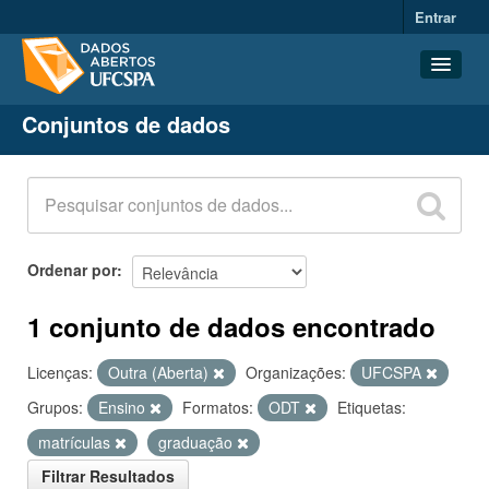
Entrar
Conjuntos de dados
Conjuntos de dados
Organizações
Grupos
Sobre
Ordenar por
1 conjunto de dados encontrado
Licenças:
Outra (Aberta)
Organizações:
UFCSPA
Grupos:
Ensino
Formatos:
ODT
Etiquetas:
matrículas
graduação
Filtrar Resultados