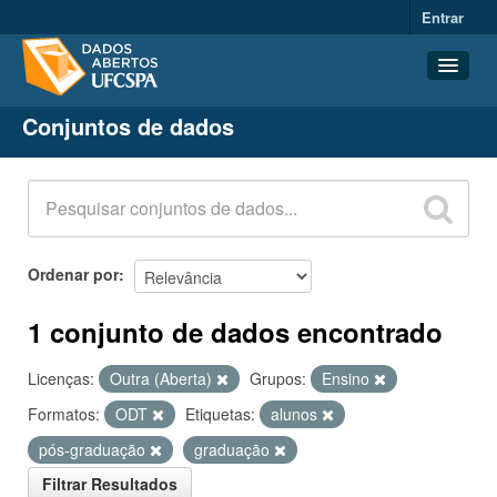
Entrar
Conjuntos de dados
Conjuntos de dados
Organizações
Grupos
Sobre
Ordenar por
1 conjunto de dados encontrado
Licenças:
Outra (Aberta)
Grupos:
Ensino
Formatos:
ODT
Etiquetas:
alunos
pós-graduação
graduação
Filtrar Resultados