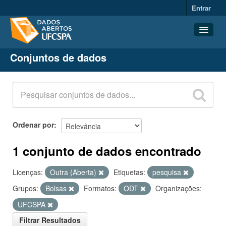
Entrar
Conjuntos de dados
Conjuntos de dados
Organizações
Grupos
Sobre
Ordenar por
1 conjunto de dados encontrado
Licenças:
Outra (Aberta)
Etiquetas:
pesquisa
Grupos:
Bolsas
Formatos:
ODT
Organizações:
UFCSPA
Filtrar Resultados