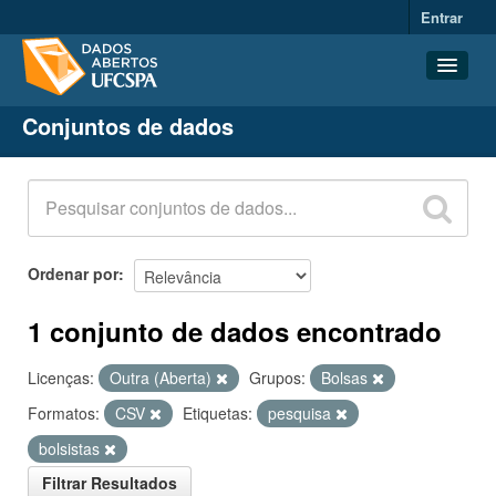
Entrar
Conjuntos de dados
Conjuntos de dados
Organizações
Grupos
Sobre
Ordenar por
1 conjunto de dados encontrado
Licenças:
Outra (Aberta)
Grupos:
Bolsas
Formatos:
CSV
Etiquetas:
pesquisa
bolsistas
Filtrar Resultados