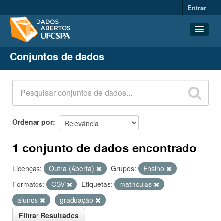
Entrar
Conjuntos de dados
Conjuntos de dados
Organizações
Grupos
Sobre
Ordenar por
1 conjunto de dados encontrado
Licenças:
Outra (Aberta)
Grupos:
Ensino
Formatos:
CSV
Etiquetas:
matrículas
alunos
graduação
Filtrar Resultados