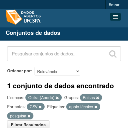
Entrar
Conjuntos de dados
Conjuntos de dados
Organizações
Grupos
Sobre
Ordenar por
1 conjunto de dados encontrado
Licenças:
Outra (Aberta)
Grupos:
Bolsas
Formatos:
CSV
Etiquetas:
apoio técnico
pesquisa
Filtrar Resultados