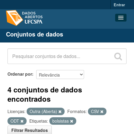
Entrar
Conjuntos de dados
Conjuntos de dados
Organizações
Grupos
Sobre
Ordenar por
4 conjuntos de dados
encontrados
Licenças:
Outra (Aberta)
Formatos:
CSV
ODT
Etiquetas:
bolsistas
Filtrar Resultados