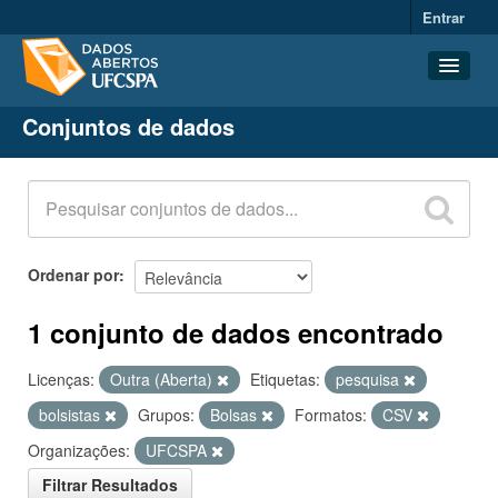
Entrar
Conjuntos de dados
Conjuntos de dados
Organizações
Grupos
Sobre
Ordenar por
1 conjunto de dados encontrado
Licenças:
Outra (Aberta)
Etiquetas:
pesquisa
bolsistas
Grupos:
Bolsas
Formatos:
CSV
Organizações:
UFCSPA
Filtrar Resultados