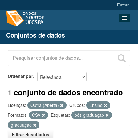
Entrar
Conjuntos de dados
Conjuntos de dados
Organizações
Grupos
Sobre
Ordenar por
1 conjunto de dados encontrado
Licenças:
Outra (Aberta)
Grupos:
Ensino
Formatos:
CSV
Etiquetas:
pós-graduação
graduação
Filtrar Resultados