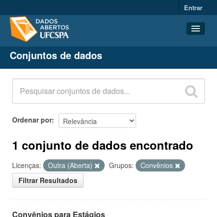
Entrar
Conjuntos de dados
Conjuntos de dados
Organizações
Grupos
Sobre
Ordenar por
1 conjunto de dados encontrado
Licenças:
Outra (Aberta)
Grupos:
Convênios
Filtrar Resultados
Convênios para Estágios