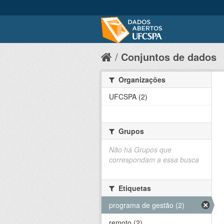
Conjuntos de dados
Organizações
UFCSPA (2)
Grupos
Não há Grupos que
correspondam a essa busca
Etiquetas
programa de gestão (2)
remoto (2)