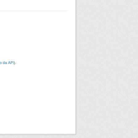
o da API
).