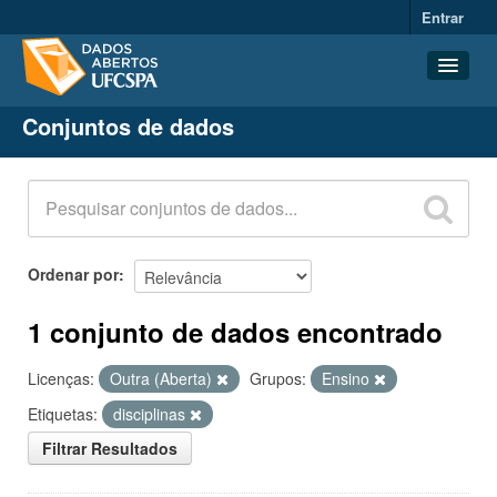
Entrar
Conjuntos de dados
Conjuntos de dados
Organizações
Grupos
Sobre
Ordenar por
1 conjunto de dados encontrado
Licenças:
Outra (Aberta)
Grupos:
Ensino
Etiquetas:
disciplinas
Filtrar Resultados