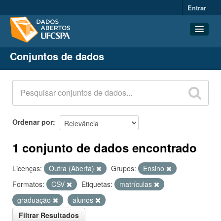
Entrar
Conjuntos de dados
Conjuntos de dados
Organizações
Grupos
Sobre
Ordenar por
1 conjunto de dados encontrado
Licenças:
Outra (Aberta)
Grupos:
Ensino
Formatos:
CSV
Etiquetas:
matrículas
graduação
alunos
Filtrar Resultados