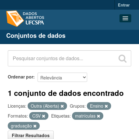
Entrar
Conjuntos de dados
Conjuntos de dados
Organizações
Grupos
Sobre
Ordenar por
1 conjunto de dados encontrado
Licenças:
Outra (Aberta)
Grupos:
Ensino
Formatos:
CSV
Etiquetas:
matrículas
graduação
Filtrar Resultados