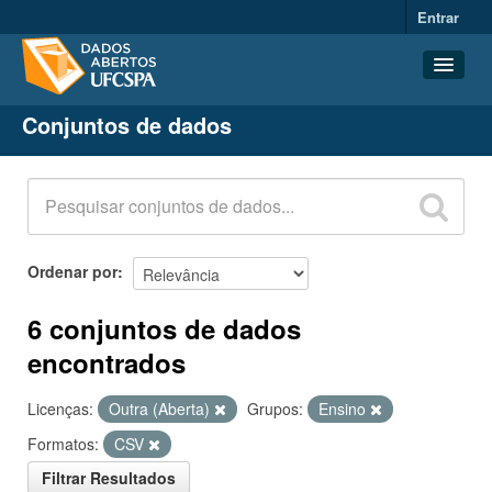
Entrar
Conjuntos de dados
Conjuntos de dados
Organizações
Grupos
Sobre
Ordenar por
6 conjuntos de dados
encontrados
Licenças:
Outra (Aberta)
Grupos:
Ensino
Formatos:
CSV
Filtrar Resultados